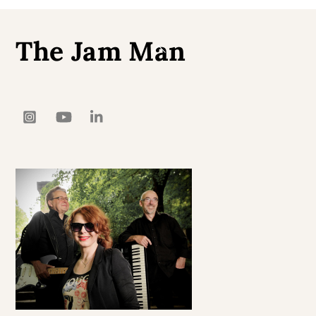
The Jam Man
Back
To
Top