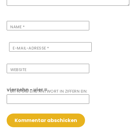
NAME
*
E-MAIL-ADRESSE
*
WEBSITE
vierzehn − vier =
BITTE GIB EINE ANTWORT IN ZIFFERN EIN: