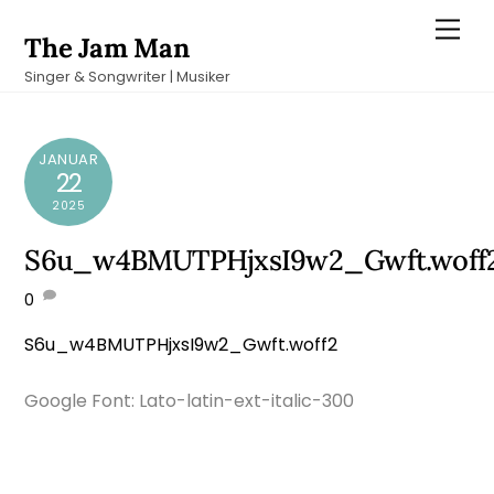
Skip
Men
The Jam Man
to
Singer & Songwriter | Musiker
content
JANUAR
22
2025
S6u_w4BMUTPHjxsI9w2_Gwft.woff
0
S6u_w4BMUTPHjxsI9w2_Gwft.woff2
Google Font: Lato-latin-ext-italic-300