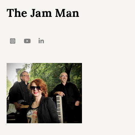
The Jam Man
Back
To
Top