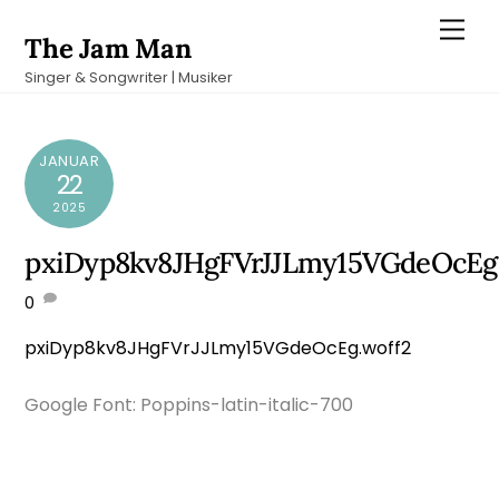
Skip
Men
The Jam Man
to
Singer & Songwriter | Musiker
content
JANUAR
22
2025
pxiDyp8kv8JHgFVrJJLmy15VGdeOcEg
0
pxiDyp8kv8JHgFVrJJLmy15VGdeOcEg.woff2
Google Font: Poppins-latin-italic-700