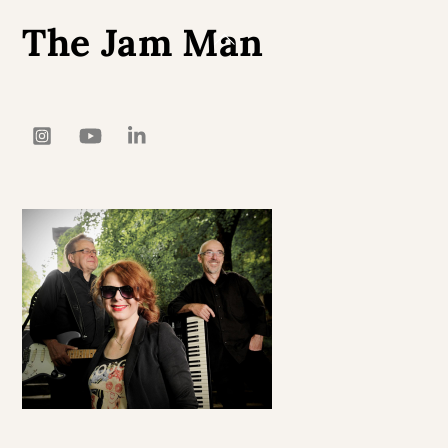
The Jam Man
Back
To
Top