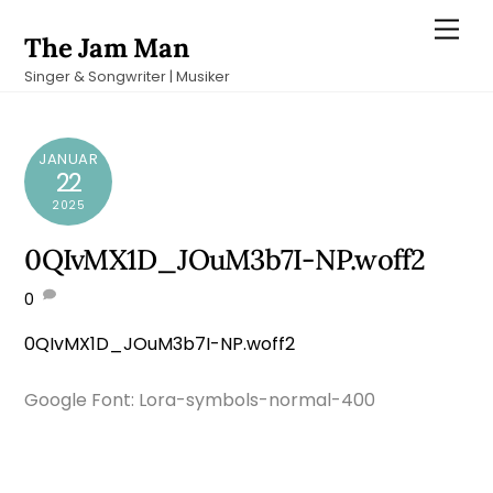
Skip
Men
The Jam Man
to
Singer & Songwriter | Musiker
content
JANUAR
22
2025
0QIvMX1D_JOuM3b7I-NP.woff2
0
0QIvMX1D_JOuM3b7I-NP.woff2
Google Font: Lora-symbols-normal-400