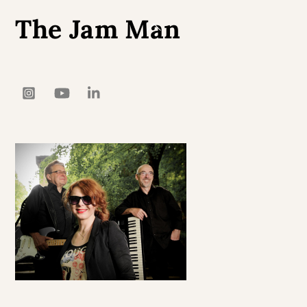
The Jam Man
Back
To
Top