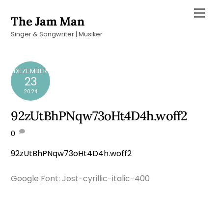
Skip
Men
The Jam Man
to
Singer & Songwriter | Musiker
content
DEZEMBER
23
2024
92zUtBhPNqw73oHt4D4h.woff2
0
92zUtBhPNqw73oHt4D4h.woff2
Google Font: Jost-cyrillic-italic-400