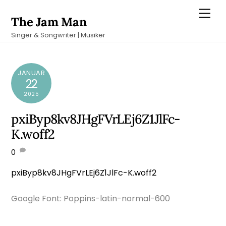
Skip
Men
The Jam Man
to
Singer & Songwriter | Musiker
content
JANUAR
22
2025
pxiByp8kv8JHgFVrLEj6Z1JlFc-
K.woff2
0
pxiByp8kv8JHgFVrLEj6Z1JlFc-K.woff2
Google Font: Poppins-latin-normal-600