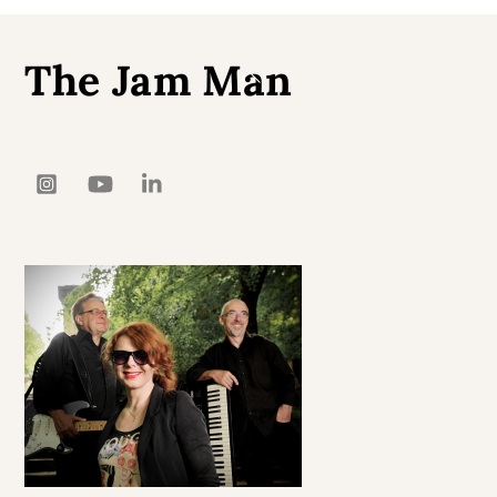
The Jam Man
Back
To
Top