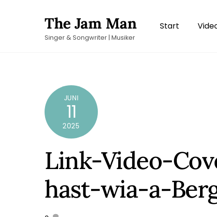
Skip
The Jam Man
to
Start
Vide
content
Singer & Songwriter | Musiker
JUNI
11
2025
Link-Video-Cov
hast-wia-a-Ber