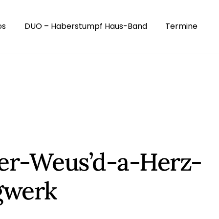
os
DUO – Haberstumpf Haus-Band
Termine
er-Weus’d-a-Herz-
gwerk