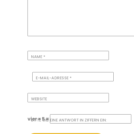
NAME
*
E-MAIL-ADRESSE
*
WEBSITE
vier × 5 =
BITTE GIB EINE ANTWORT IN ZIFFERN EIN: